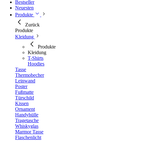
Bestseller
Neuesten
Produkte
Zurück
Produkte
Kleidung
Produkte
Kleidung
T-Shirts
Hoodies
Tasse
Thermobecher
Leinwand
Poster
Fußmatte
Türschild
Kissen
Ornament
Handyhülle
Tragetasche
Whiskyglas
Marmor Tasse
Flaschenlicht